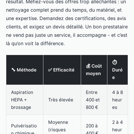
résultat. Méfiez-vous des offres trop alléchantes : un
nettoyage complet prend du temps, du matériel, et
une expertise. Demandez des certifications, des avis
clients, et exigez un devis détaillé. Un bon prestataire
ne vend pas juste un service, il accompagne - et c’est
là qu’on voit la différence.
⏱️
💰 Coût
🔧 Méthode
✅ Efficacité
Duré
moyen
e
Aspiration
Entre
4 à 8
HEPA +
Très élevée
400 et
heur
brossage
800 €
es
Moyenne
2 à 4
Pulvérisatio
200 à
(risques
heur
n chimique
400 €