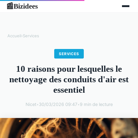
Bizidees
📰
Accueil
›
Services
SERVICES
10 raisons pour lesquelles le
nettoyage des conduits d'air est
essentiel
Nicet
•
30/03/2026 09:47
•
9 min de lecture