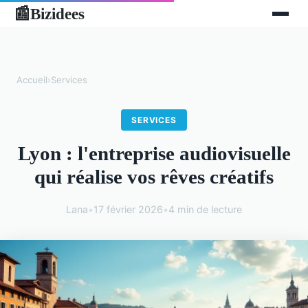
Bizidees
📰
Accueil
›
Services
SERVICES
Lyon : l'entreprise audiovisuelle
qui réalise vos rêves créatifs
Lana
•
17 février 2026
•
4 min de lecture