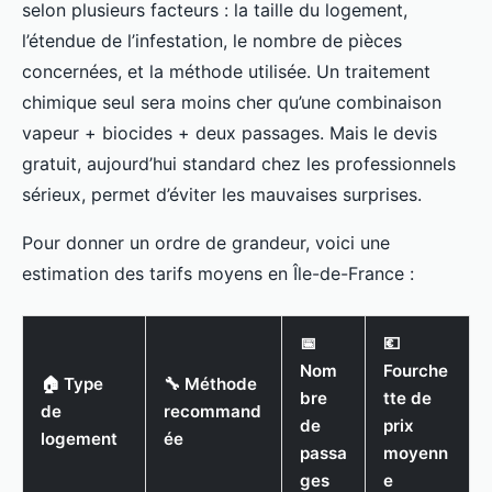
selon plusieurs facteurs : la taille du logement,
l’étendue de l’infestation, le nombre de pièces
concernées, et la méthode utilisée. Un traitement
chimique seul sera moins cher qu’une combinaison
vapeur + biocides + deux passages. Mais le devis
gratuit, aujourd’hui standard chez les professionnels
sérieux, permet d’éviter les mauvaises surprises.
Pour donner un ordre de grandeur, voici une
estimation des tarifs moyens en Île-de-France :
📅
💶
Nom
Fourche
🏠 Type
🔧 Méthode
bre
tte de
de
recommand
de
prix
logement
ée
passa
moyenn
ges
e