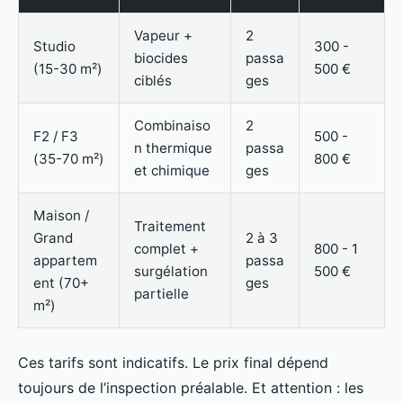
Vapeur +
2
Studio
300 -
biocides
passa
(15-30 m²)
500 €
ciblés
ges
Combinaiso
2
F2 / F3
500 -
n thermique
passa
(35-70 m²)
800 €
et chimique
ges
Maison /
Traitement
Grand
2 à 3
complet +
800 - 1
appartem
passa
surgélation
500 €
ent (70+
ges
partielle
m²)
Ces tarifs sont indicatifs. Le prix final dépend
toujours de l’inspection préalable. Et attention : les