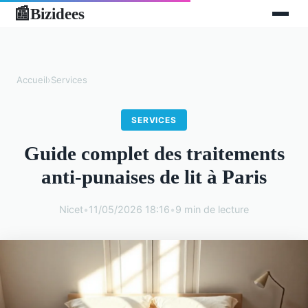
Bizidees
📰
Accueil
›
Services
SERVICES
Guide complet des traitements
anti-punaises de lit à Paris
Nicet
•
11/05/2026 18:16
•
9 min de lecture