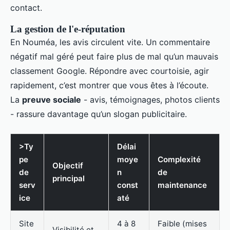
contact.
La gestion de l'e-réputation
En Nouméa, les avis circulent vite. Un commentaire
négatif mal géré peut faire plus de mal qu’un mauvais
classement Google. Répondre avec courtoisie, agir
rapidement, c’est montrer que vous êtes à l’écoute.
La
preuve sociale
- avis, témoignages, photos clients
- rassure davantage qu’un slogan publicitaire.
>Ty
Délai
pe
moye
Complexité
Objectif
de
n
de
principal
serv
const
maintenance
ice
até
Site
4 à 8
Faible (mises
Visibilité et