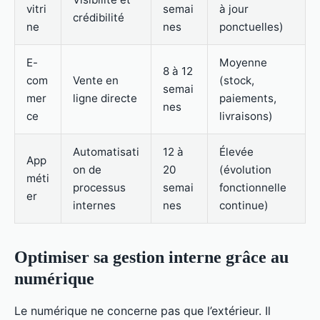
vitri
semai
à jour
crédibilité
ne
nes
ponctuelles)
E-
Moyenne
8 à 12
com
Vente en
(stock,
semai
mer
ligne directe
paiements,
nes
ce
livraisons)
Automatisati
12 à
Élevée
App
on de
20
(évolution
méti
processus
semai
fonctionnelle
er
internes
nes
continue)
Optimiser sa gestion interne grâce au
numérique
Le numérique ne concerne pas que l’extérieur. Il