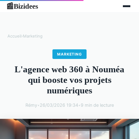
Bizidees
📰
Accueil
›
Marketing
MARKETING
L'agence web 360 à Nouméa
qui booste vos projets
numériques
Rémy
•
26/03/2026 19:34
•
9 min de lecture