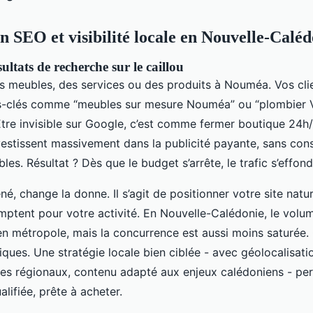
n SEO et visibilité locale en Nouvelle-Caléd
ultats de recherche sur le caillou
 meubles, des services ou des produits à Nouméa. Vos clie
-clés comme “meubles sur mesure Nouméa” ou “plombier Va
Être invisible sur Google, c’est comme fermer boutique 24
vestissent massivement dans la publicité payante, sans cons
les. Résultat ? Dès que le budget s’arrête, le trafic s’effond
é, change la donne. Il s’agit de positionner votre site natu
mptent pour votre activité. En Nouvelle-Calédonie, le volu
en métropole, mais la concurrence est aussi moins saturée.
ques. Une stratégie locale bien ciblée - avec géolocalisatio
res régionaux, contenu adapté aux enjeux calédoniens - pe
lifiée, prête à acheter.