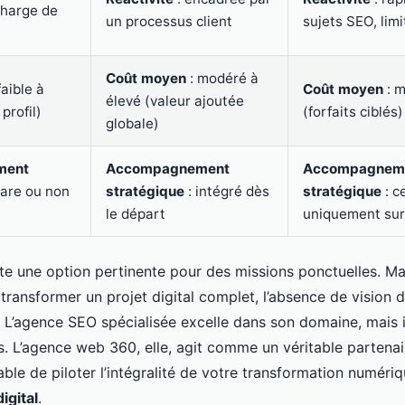
charge de
un processus client
sujets SEO, limi
Coût moyen
: modéré à
faible à
Coût moyen
: 
élevé (valeur ajoutée
profil)
(forfaits ciblés)
globale)
ment
Accompagnement
Accompagnem
rare ou non
stratégique
: intégré dès
stratégique
: c
le départ
uniquement sur
te une option pertinente pour des missions ponctuelles. Mais
transformer un projet digital complet, l’absence de vision 
n. L’agence SEO spécialisée excelle dans son domaine, mais
rs. L’agence web 360, elle, agit comme un véritable partena
ble de piloter l’intégralité de votre transformation numéri
igital
.