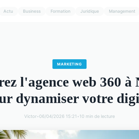
Actu
Business
Formation
Juridique
Management
MARKETING
rez l'agence web 360 à
ur dynamiser votre digi
Victor
•
06/04/2026 15:21
•
10 min de lecture