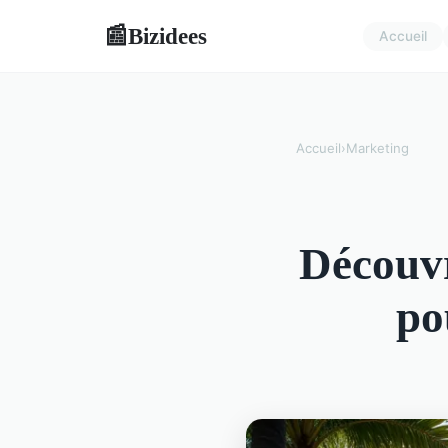
Bizidees
📰
Accueil
Accueil
›
Marketing
Découv
po