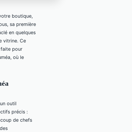
otre boutique,
vous, sa première
âclé en quelques
 vitrine. Ce
rfaite pour
uméa, où le
méa
un outil
tifs précis :
aucoup de chefs
 des