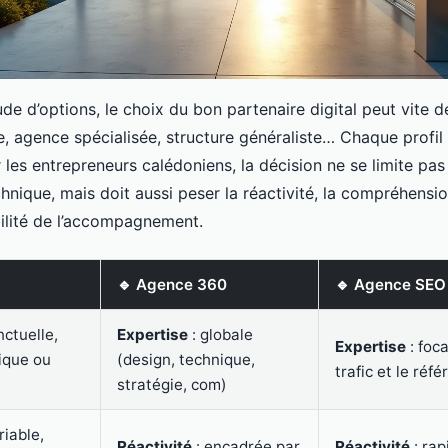
ude d’options, le choix du bon partenaire digital peut vite d
e, agence spécialisée, structure généraliste… Chaque profil 
r les entrepreneurs calédoniens, la décision ne se limite pas 
nique, mais doit aussi peser la réactivité, la compréhens
bilité de l’accompagnement.
🔹 Agence 360
🔹 Agence SEO 
nctuelle,
Expertise
: globale
Expertise
: foca
ique ou
(design, technique,
trafic et le ré
stratégie, com)
riable,
Réactivité
: encadrée par
Réactivité
: rap