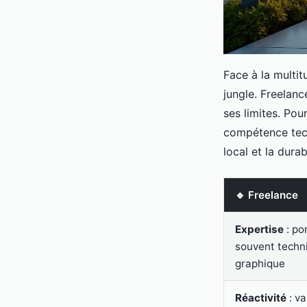
Face à la multit
jungle. Freelanc
ses limites. Pou
compétence tech
local et la dura
🔹 Freelance
Expertise
: po
souvent techn
graphique
Réactivité
: va