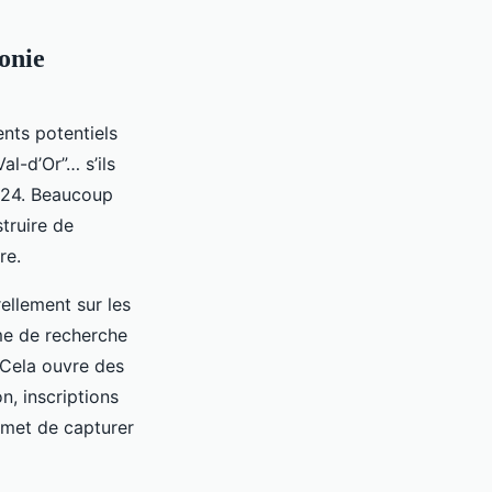
onie
nts potentiels
l-d’Or”… s’ils
h/24. Beaucoup
truire de
re.
rellement sur les
me de recherche
 Cela ouvre des
n, inscriptions
rmet de capturer