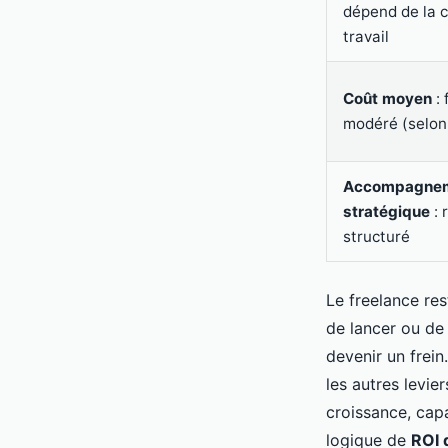
dépend de la 
travail
Coût moyen
: 
modéré (selon 
Accompagne
stratégique
: 
structuré
Le freelance res
de lancer ou de 
devenir un frei
les autres levie
croissance, capa
logique de
ROI d