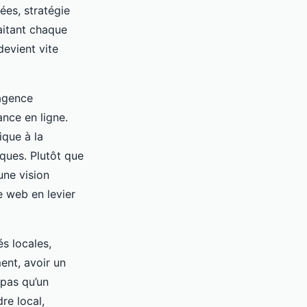
ées, stratégie
aitant chaque
devient vite
 agence
nce en ligne.
ique à la
iques. Plutôt que
une vision
e web en levier
s locales,
ent, avoir un
 pas qu’un
re local,