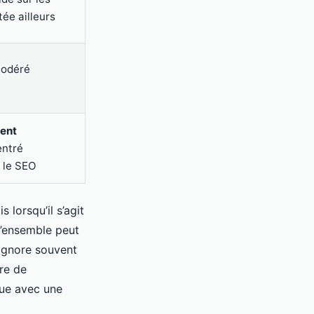
tée ailleurs
modéré
ent
entré
 le SEO
 lorsqu’il s’agit
d’ensemble peut
 ignore souvent
ire de
que avec une