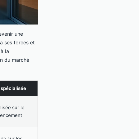
evenir une
a ses forces et
à la
ion du marché
spécialisée
lisée sur le
férencement
ide sur les