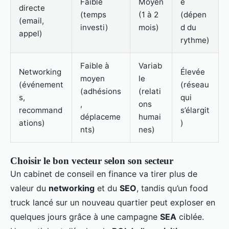
Faible
Moyen
e
directe
(temps
(1 à 2
(dépen
(email,
investi)
mois)
d du
appel)
rythme)
Faible à
Variab
Networking
Élevée
moyen
le
(événement
(réseau
(adhésions
(relati
s,
qui
,
ons
recommand
s’élargit
déplaceme
humai
ations)
)
nts)
nes)
Choisir le bon vecteur selon son secteur
Un cabinet de conseil en finance va tirer plus de
valeur du
networking
et du
SEO
, tandis qu’un food
truck lancé sur un nouveau quartier peut exploser en
quelques jours grâce à une campagne
SEA
ciblée.