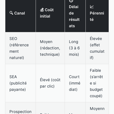
⏱️
Délai
📈
💰 Coût
🔍 Canal
de
Pérenni
initial
résult
té
ats
SEO
Élevée
Moyen
Long
(référence
(effet
(rédaction,
(3 à 6
ment
cumulat
technique)
mois)
naturel)
if)
Faible
SEA
Court
(s’arrêt
Élevé (coût
(publicité
(immé
e si
par clic)
payante)
diat)
budget
coupé)
Moyenn
Prospection