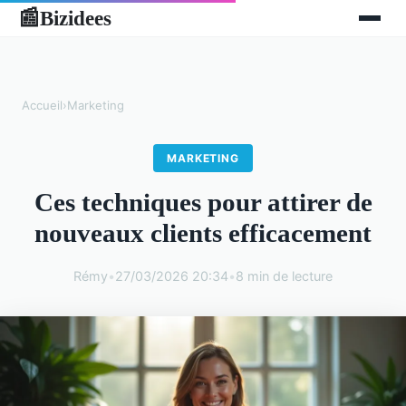
Bizidees
📰
Accueil
›
Marketing
MARKETING
Ces techniques pour attirer de
nouveaux clients efficacement
Rémy
•
27/03/2026 20:34
•
8 min de lecture