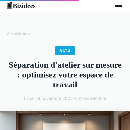
Bizidees
📰
Accueil
›
Actu
ACTU
Séparation d'atelier sur mesure
: optimisez votre espace de
travail
Lana
•
18 novembre 2025
•
8 min de lecture