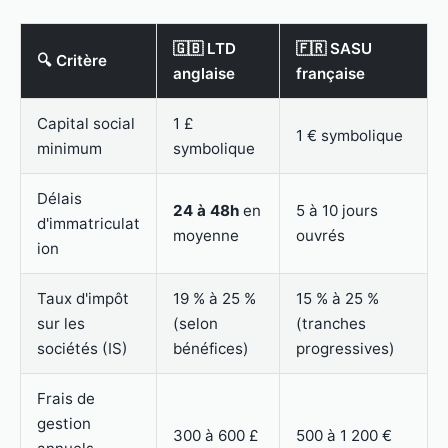
🇬🇧 LTD
🇫🇷 SASU
🔍 Critère
anglaise
française
Capital social
1 £
1 € symbolique
minimum
symbolique
Délais
24 à 48h
en
5 à 10 jours
d'immatriculat
moyenne
ouvrés
ion
Taux d'impôt
19 % à 25 %
15 % à 25 %
sur les
(selon
(tranches
sociétés (IS)
bénéfices)
progressives)
Frais de
gestion
300 à 600 £
500 à 1 200 €