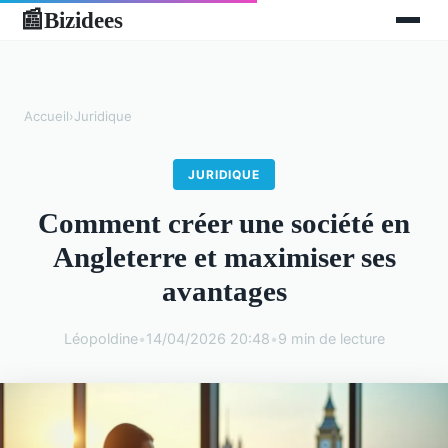
Bizidees
📰
Accueil
›
Juridique
JURIDIQUE
Comment créer une société en
Angleterre et maximiser ses
avantages
Léopoldine
•
14/04/2026 20:48
•
9 min de lecture