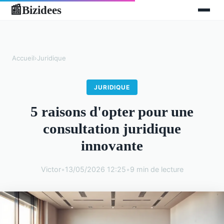
Bizidees
📰
Accueil
›
Juridique
JURIDIQUE
5 raisons d'opter pour une
consultation juridique
innovante
Victor
•
13/05/2026 12:25
•
9 min de lecture