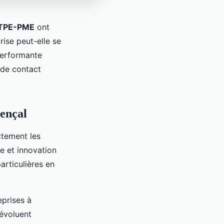
 TPE-PME
ont
ise peut-elle se
performante
t de contact
vençal
ctement les
e et innovation
rticulières en
eprises à
 évoluent