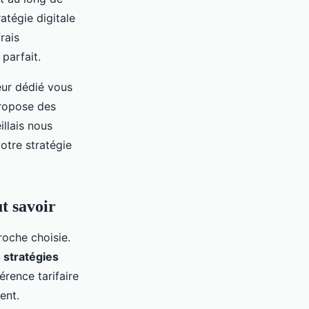
ratégie digitale
rais
 parfait.
eur dédié vous
ropose des
illais nous
otre stratégie
ut savoir
roche choisie.
s
stratégies
rence tarifaire
ent.