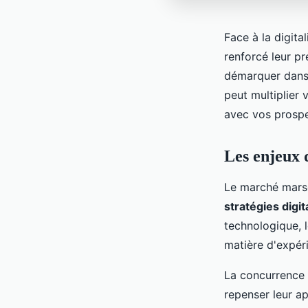
Face à la digita
renforcé leur p
démarquer dans 
peut multiplier 
avec vos prosp
Les enjeux 
Le marché marse
stratégies digit
technologique, 
matière d'expér
La concurrence l
repenser leur a