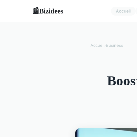
Bizidees
📰
Accueil
Accueil
›
Business
Boost