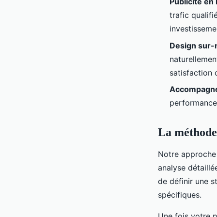
Publicité en 
trafic quali
investisseme
Design sur
naturellement
satisfaction
Accompagne
performances
La méthode 
Notre approch
analyse détaillé
de définir une 
spécifiques.
Une fois votre 