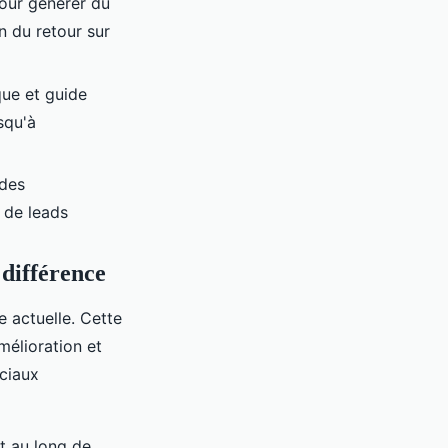
our générer du
n du retour sur
que et guide
squ'à
 des
 de leads
différence
e actuelle. Cette
mélioration et
ciaux
t au long de